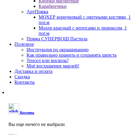
Кнопки магнитные
Карабинчики
АртПряжа
МОХЕР коричневый с цветными кистями, 1
пог.м
Мохер красный с неппсами и люриксом, 1
пог.м
Пряжа СУПЕРВОШ Пастила
Полезное
Инструкция по окрашиванию
Как правильно хранить и сохранять шерсть
Тенсел или вискоза?
Моё восхищение марлей!
Доставка и оплата
Скидка
Контакты
Корзина
Вы еще ничего не выбрали