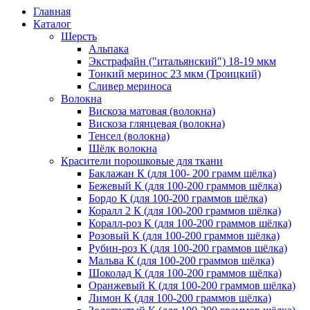
Главная
Каталог
Шерсть
Альпака
Экстрафайн ("итальянский") 18-19 мкм
Тонкий меринос 23 мкм (Троицкий)
Сливер мериноса
Волокна
Вискоза матовая (волокна)
Вискоза глянцевая (волокна)
Тенсел (волокна)
Шёлк волокна
Красители порошковые для ткани
Баклажан К (для 100- 200 грамм шёлка)
Бежевый К (для 100-200 граммов шёлка)
Бордо К (для 100-200 граммов шёлка)
Коралл 2 К (для 100-200 граммов шёлка)
Коралл-роз К (для 100-200 граммов шёлка)
Розовый К (для 100-200 граммов шёлка)
Рубин-роз К (для 100-200 граммов шёлка)
Мальва К (для 100-200 граммов шёлка)
Шоколад К (для 100-200 граммов шёлка)
Оранжевый К (для 100-200 граммов шёлка)
Лимон К (для 100-200 граммов шёлка)